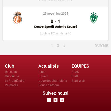
25 novembre 2025
0
-
1
Centre Sportif Antonio Souaré
Loubha FC vs Hafia FC
1
2
3
Suivant
Club
Actualités
EQUIPES
Direction
Club
AFAS
Historique
Ligue 1
Staff
Le Propriètaire
Ligue des champions
Staff Web
Palmares
Coupe d'Afrique
Suivez-nous!