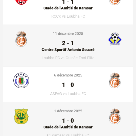
1
-
1
Stade de l'Amitié de Kamsar
RCCK vs Loubha FC
11 décembre 2025
2
-
1
Centre Sportif Antonio Souaré
Loubha FC vs Guinée Foot Elite
6 décembre 2025
1
-
0
ASFAG vs Loubha FC
1 décembre 2025
1
-
0
Stade de l'Amitié de Kamsar
CI Kamsar vs Loubha FC