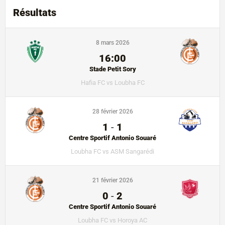
Résultats
8 mars 2026
16:00
Stade Petit Sory
Hafia FC vs Loubha FC
28 février 2026
1
-
1
Centre Sportif Antonio Souaré
Loubha FC vs ASM Sangarédi
21 février 2026
0
-
2
Centre Sportif Antonio Souaré
Loubha FC vs Horoya AC