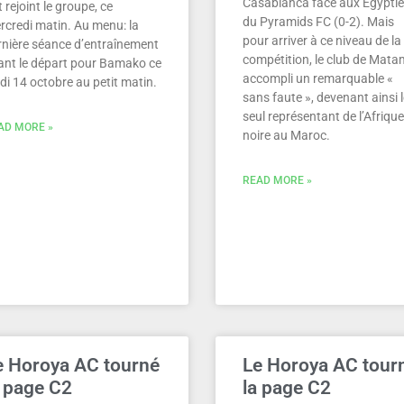
Casablanca face aux Egypti
 rejoint le groupe, ce
du Pyramids FC (0-2). Mais
rcredi matin. Au menu: la
pour arriver à ce niveau de la
rnière séance d’entraînement
compétition, le club de Mata
ant le départ pour Bamako ce
accompli un remarquable «
di 14 octobre au petit matin.
sans faute », devenant ainsi 
seul représentant de l’Afrique
AD MORE »
noire au Maroc.
READ MORE »
e Horoya AC tourné
Le Horoya AC tour
a page C2
la page C2