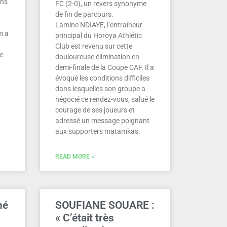
ens
FC (2-0), un revers synonyme
de fin de parcours.
Lamine NDIAYE, l’entraîneur
m a
principal du Horoya Athlétic
Club est revenu sur cette
le
douloureuse élimination en
demi-finale de la Coupe CAF. Il a
évoqué les conditions difficiles
dans lesquelles son groupe a
négocié ce rendez-vous, salué le
courage de ses joueurs et
adressé un message poignant
aux supporters matamkas.
READ MORE »
né
SOUFIANE SOUARE :
« C’était très