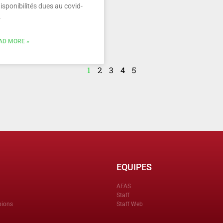
isponibilités dues au covid-
.
AD MORE »
1
2
3
4
5
EQUIPES
AFAS
Staff
pions
Staff Web