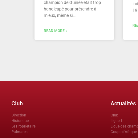
champion de Guinée était trop
ind
handicapé pour prétendre à
19
mieux, même si…
RE
READ MORE »
Club
Actualités
Direction
Club
Historique
Ligue 1
Le Propriètaire
Ligue des cham
Palmares
Coupe d'Afrique