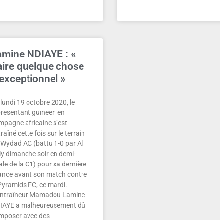
amine NDIAYE : «
aire quelque chose
’exceptionnel »
lundi 19 octobre 2020, le
présentant guinéen en
mpagne africaine s’est
raîné cette fois sur le terrain
 Wydad AC (battu 1-0 par Al
ly dimanche soir en demi-
ale de la C1) pour sa dernière
ance avant son match contre
 Pyramids FC, ce mardi.
entraîneur Mamadou Lamine
IAYE a malheureusement dû
mposer avec des