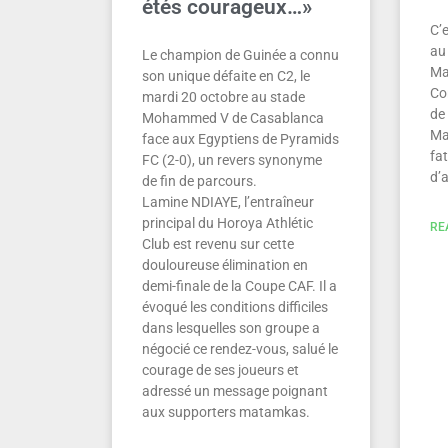
étés courageux…»
C’e
au 
Le champion de Guinée a connu
Ma
son unique défaite en C2, le
Co
mardi 20 octobre au stade
de
Mohammed V de Casablanca
Ma
face aux Egyptiens de Pyramids
fat
FC (2-0), un revers synonyme
d’
de fin de parcours.
Lamine NDIAYE, l’entraîneur
principal du Horoya Athlétic
RE
Club est revenu sur cette
douloureuse élimination en
demi-finale de la Coupe CAF. Il a
évoqué les conditions difficiles
dans lesquelles son groupe a
négocié ce rendez-vous, salué le
courage de ses joueurs et
adressé un message poignant
aux supporters matamkas.