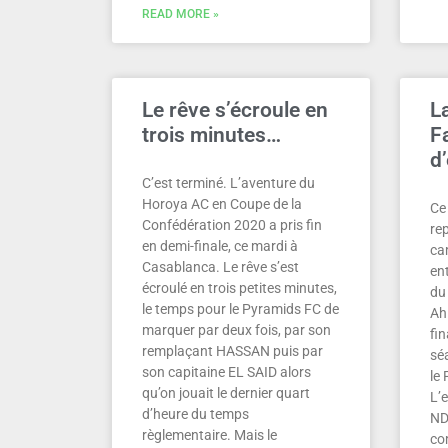
READ MORE »
Le rêve s’écroule en
L
trois minutes…
F
d
C’est terminé. L’aventure du
Horoya AC en Coupe de la
Ce 
Confédération 2020 a pris fin
re
en demi-finale, ce mardi à
ca
Casablanca. Le rêve s’est
ent
écroulé en trois petites minutes,
du
le temps pour le Pyramids FC de
Ah
marquer par deux fois, par son
fin
remplaçant HASSAN puis par
sé
son capitaine EL SAID alors
le
qu’on jouait le dernier quart
L’
d’heure du temps
ND
règlementaire. Mais le
co