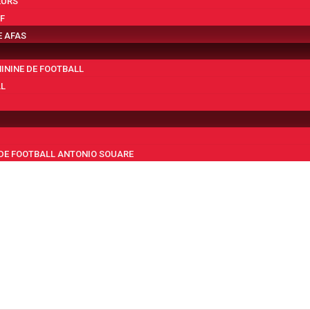
EURS
F
E AFAS
MININE DE FOOTBALL
LL
DE FOOTBALL ANTONIO SOUARE