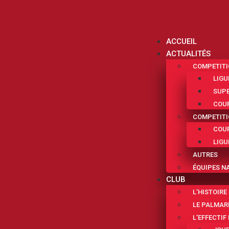
ACCUEIL
ACTUALITÉS
COMPETITI
LIGU
SUPE
COUP
COMPETITI
COUP
LIGU
AUTRES
ÉQUIPES N
CLUB
L’HISTOIRE
LE PALMAR
L’EFFECTIF