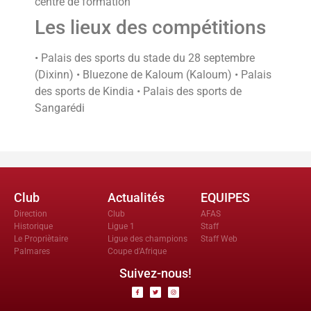
centre de formation
Les lieux des compétitions
• Palais des sports du stade du 28 septembre
(Dixinn) • Bluezone de Kaloum (Kaloum) • Palais
des sports de Kindia • Palais des sports de
Sangarédi
Club
Actualités
EQUIPES
Direction
Club
AFAS
Historique
Ligue 1
Staff
Le Propriètaire
Ligue des champions
Staff Web
Palmares
Coupe d'Afrique
Suivez-nous!