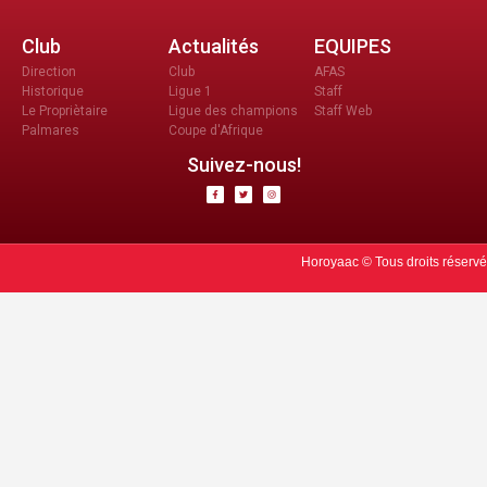
Club
Actualités
EQUIPES
Direction
Club
AFAS
Historique
Ligue 1
Staff
Le Propriètaire
Ligue des champions
Staff Web
Palmares
Coupe d'Afrique
Suivez-nous!
Horoyaac © Tous droits réservé