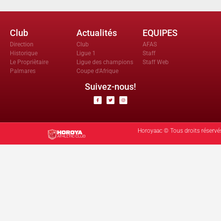
Club
Actualités
EQUIPES
Direction
Club
AFAS
Historique
Ligue 1
Staff
Le Propriètaire
Ligue des champions
Staff Web
Palmares
Coupe d'Afrique
Suivez-nous!
Horoyaac © Tous droits réservé