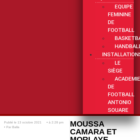
EQUIPE
FEMININE
DE
FOOTBALL
BASKETB
HANDBAL
INSTALLATION
LE
SIÈGE
ACADEMI
DE
FOOTBALL
ANTONIO
SOUARE
MOUSSA
Publié le
13 octobre 2021
• à
2:28 pm
• Par
Balla
CAMARA ET
MORLAYE