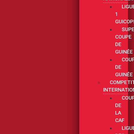
LIGU
1
GUICOP
SUPE
COUPE
DE
GUINÉE
COU
DE
GUINÉE
COMPETI
INTERNATIO
COU
DE
LA
CAF
LIGU