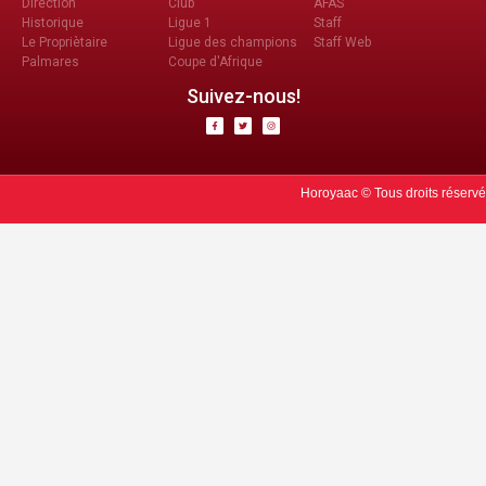
Direction
Club
AFAS
Historique
Ligue 1
Staff
Le Propriètaire
Ligue des champions
Staff Web
Palmares
Coupe d'Afrique
Suivez-nous!
Horoyaac © Tous droits réservé