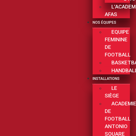
L’ACADEM
AFAS
NOS ÉQUIPES
EQUIPE
FEMININE
DE
FOOTBALL
BASKETB
HANDBAL
INSTALLATIONS
LE
SIÈGE
ACADEMI
DE
FOOTBALL
ANTONIO
SOUARE