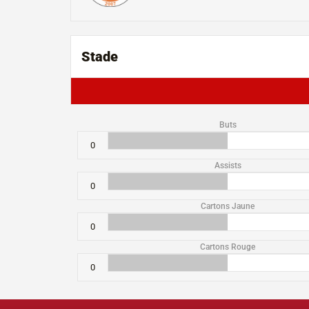
Stade
Buts
0
Assists
0
Cartons Jaune
0
Cartons Rouge
0