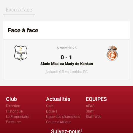
Face à face
Face à face
6 mars 2025
0
-
1
Stade Mbalou Mady de Kankan
Ashanti GB vs Loubha FC
Club
Actualités
EQUIPES
Direction
Club
AFAS
Historique
Ligue 1
Staff
Le Propriètaire
Ligue des champions
Staff Web
Palmares
Coupe d'Afrique
Suivez-nous!