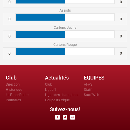
0
0
Assists
0
0
Cartons Jaune
0
0
Cartons Rouge
0
0
Club
Actualités
EQUIPES
Direction
Club
AFAS
Historique
Ligue 1
Staff
Le Propriètaire
Ligue des champions
Staff Web
Palmares
Coupe d'Afrique
Suivez-nous!