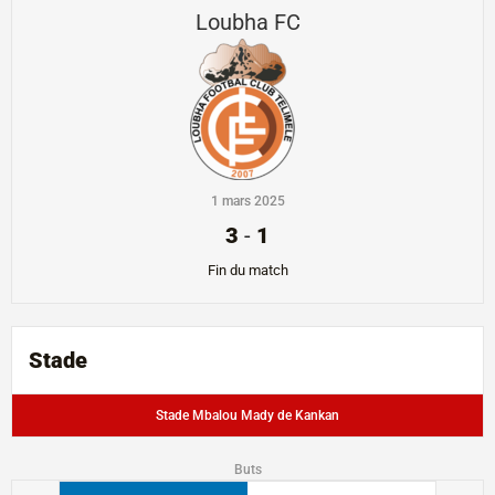
Loubha FC
1 mars 2025
3
-
1
Fin du match
Stade
Stade Mbalou Mady de Kankan
Buts