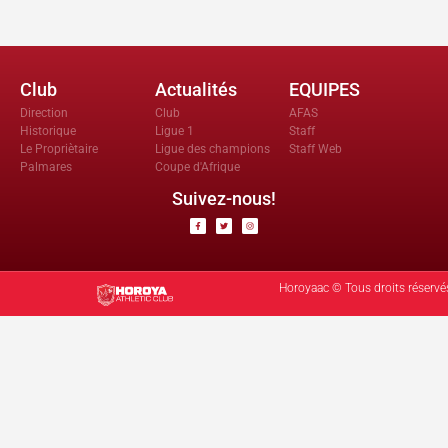
Club
Actualités
EQUIPES
Direction
Club
AFAS
Historique
Ligue 1
Staff
Le Propriètaire
Ligue des champions
Staff Web
Palmares
Coupe d'Afrique
Suivez-nous!
Horoyaac © Tous droits réservé