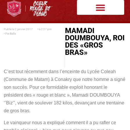
MAMADI
Publié le
2 janvier 2017
• à
2:27 pm
• Par
Balla
DOUMBOUYA, ROI
DES «GROS
BRAS»
C’est tout récemment dans l’enceinte du Lycée Coleah
(Commune de Matam) à Conakry que notre homme a signé
son succès. Pour ce formidable exploit honorant le
président des « rouge et blanc », Mamadi DOUMBOUYA
‘’Biz’’, vient de soulever 182 kilos, devançant une trentaine
de gros bras.
Le vainqueur nous a expliqué comment il a pu rafler ce