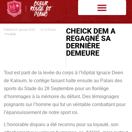
CHEICK DEM A
Publié le
31 janvier 2020
• à
10:55 pm
• Par
Balla
REGAGNÉ SA
DERNIÈRE
DEMEURE
Tout est parti de la levée du corps à l’hôpital Ignace Deen
de Kaloum, le cortège faisant halte ensuite au Palais des
sports du Stade du 28 Septembre pour un florilège
d’hommages à la mémoire du défunt. Des témoignages
poignants sur l’homme qui fut un véritable combattant pour
l’épanouissement de notre sport roi.
L’honorable disparu a été reconnu pour sa loyauté, son