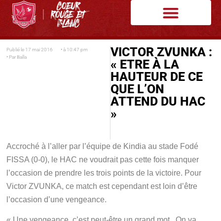
VICTOR ZVUNKA :
Publié le
17 mai 2016
• à
10:47 pm
• Par
Balla
« ETRE À LA
HAUTEUR DE CE
QUE L’ON
ATTEND DU HAC
»
Accroché à l’aller par l’équipe de Kindia au stade Fodé
FISSA (0-0), le HAC ne voudrait pas cette fois manquer
l’occasion de prendre les trois points de la victoire. Pour
Victor ZVUNKA, ce match est cependant est loin d’être
l’occasion d’une vengeance.
« Une vengeance, c’est peut-être un grand mot. On va