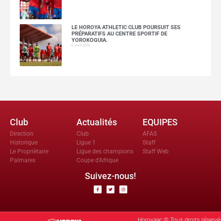
LE HOROYA ATHLETIC CLUB POURSUIT SES
PRÉPARATIFS AU CENTRE SPORTIF DE
YOROKOGUIA.
6 août 2026
Club
Actualités
EQUIPES
Direction
Club
AFAS
Historique
Ligue 1
Staff
Le Propriètaire
Ligue des champions
Staff Web
Palmares
Coupe d'Afrique
Suivez-nous!
Horoyaac © Tous droits réservé