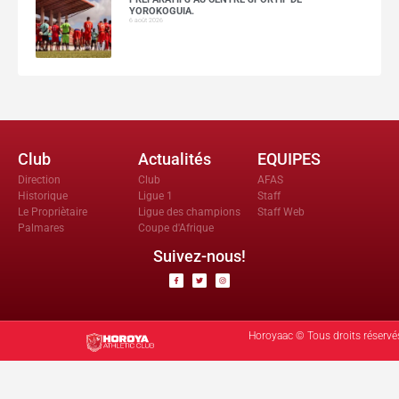
YOROKOGUIA.
6 août 2026
Club
Actualités
EQUIPES
Direction
Club
AFAS
Historique
Ligue 1
Staff
Le Propriètaire
Ligue des champions
Staff Web
Palmares
Coupe d'Afrique
Suivez-nous!
Horoyaac © Tous droits réservé