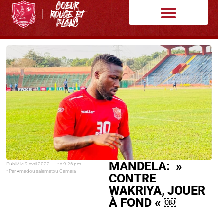
MANDELA: »
Publié le
9 avril 2022
• à
9:26 pm
• Par
Amadou salematou Camara
CONTRE
WAKRIYA, JOUER
À FOND « ￼