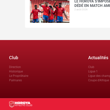
LE HOROYA S’IMPOSE
DÉDÉ EN MATCH AM
2 août 2026
Club
Actualités
Direction
Club
Historique
Ligue 1
Le Propriètaire
Ligue des cham
Palmares
Coupe d'Afrique