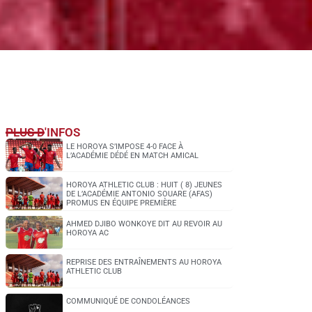
PLUS D'INFOS
LE HOROYA S’IMPOSE 4-0 FACE À
L’ACADÉMIE DÉDÉ EN MATCH AMICAL
HOROYA ATHLETIC CLUB : HUIT ( 8) JEUNES
DE L’ACADÉMIE ANTONIO SOUARE (AFAS)
PROMUS EN ÉQUIPE PREMIÈRE
AHMED DJIBO WONKOYE DIT AU REVOIR AU
HOROYA AC
REPRISE DES ENTRAÎNEMENTS AU HOROYA
ATHLETIC CLUB
COMMUNIQUÉ DE CONDOLÉANCES