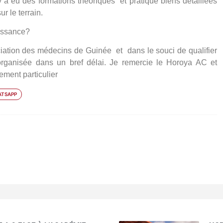
y a eu des formations théoriques et pratique biens détaillées
r le terrain.
issance?
iation des médecins de Guinée et dans le souci de qualifier
organisée dans un bref délai. Je remercie le Horoya AC et
ment particulier
TSAPP