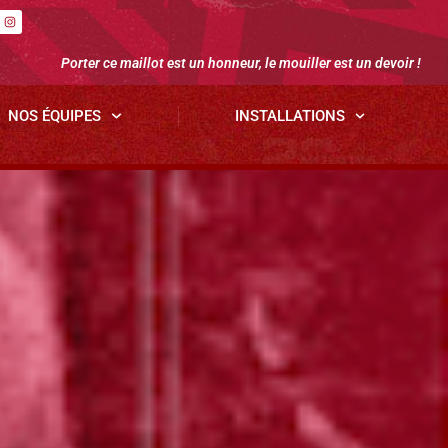
Porter ce maillot est un honneur, le mouiller est un devoir !
NOS ÉQUIPES
INSTALLATIONS