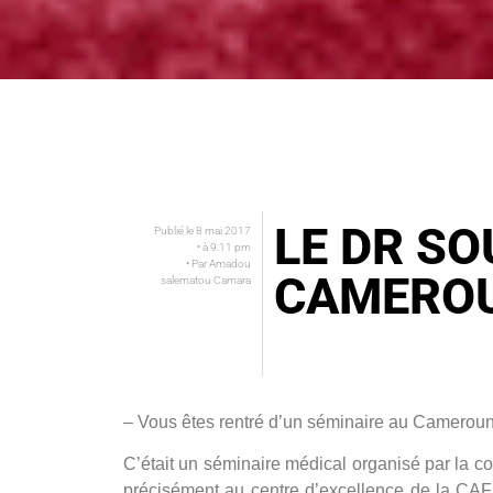
LE DR S
Publié le
8 mai 2017
• à
9:11 pm
• Par
Amadou
CAMERO
salematou Camara
– Vous êtes rentré d’un séminaire au
Cameroun
C’était un séminaire médical organisé par la
précisément au centre d’excellence de la CAF