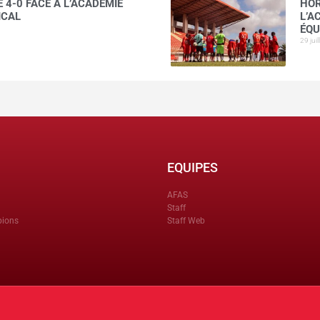
 4-0 FACE À L’ACADÉMIE
HOR
ICAL
L’A
ÉQU
29 jui
EQUIPES
AFAS
Staff
pions
Staff Web