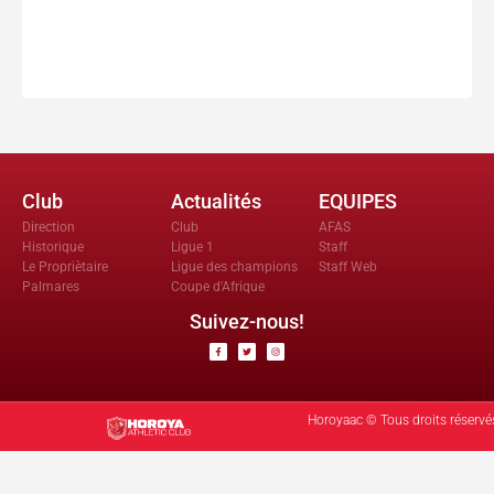
Club
Actualités
EQUIPES
Direction
Club
AFAS
Historique
Ligue 1
Staff
Le Propriètaire
Ligue des champions
Staff Web
Palmares
Coupe d'Afrique
Suivez-nous!
Horoyaac © Tous droits réservé