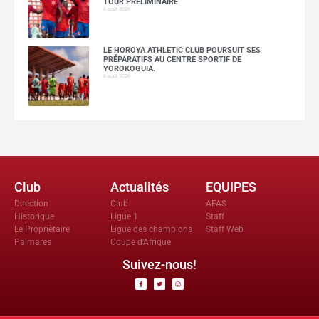
TOUR PRÉLIMINAIRE
6 août 2026
LE HOROYA ATHLETIC CLUB POURSUIT SES
PRÉPARATIFS AU CENTRE SPORTIF DE
YOROKOGUIA.
6 août 2026
Club
Actualités
EQUIPES
Direction
Club
AFAS
Historique
Ligue 1
Staff
Le Propriètaire
Ligue des champions
Staff Web
Palmares
Coupe d'Afrique
Suivez-nous!