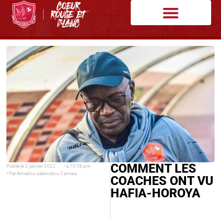
COMMENT LES
Publié le
2 janvier 2022
• à
10:58 pm
• Par
Amadou salematou Camara
COACHES ONT VU
HAFIA-HOROYA