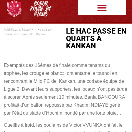
LE HAC PASSE EN
Publié le
27 juillet 2017
• à
1:03 am
• Par
Amadou salematou Camara
QUARTS À
KANKAN
Exemptés des 16èmes de finale comme tenants du
trophée, les «rouge et blanc» ont entamé le tournoi en
rencontrant le Milo FC de Kankan, une coriace équipe de
Ligue 2. Devant leurs supporters, les locaux n’ont pas tardé
à scorer. Après seulement 10 minutes, Banfa BANGOURA
profitait d’un ballon repoussé par Khadim NDIAYE gêné
par l’état du stade d’Hochim inondé par une forte pluie…
Cueillis à froid, les poulains de Victor VVUNKA ont fait le