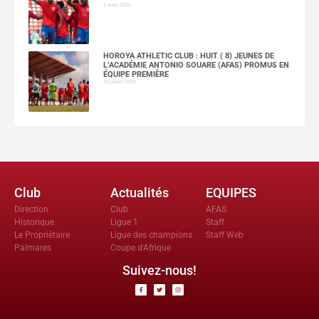
2 août 2026
HOROYA ATHLETIC CLUB : HUIT ( 8) JEUNES DE
L’ACADÉMIE ANTONIO SOUARE (AFAS) PROMUS EN
ÉQUIPE PREMIÈRE
29 juillet 2026
Club
Actualités
EQUIPES
Direction
Club
AFAS
Historique
Ligue 1
Staff
Le Propriètaire
Ligue des champions
Staff Web
Palmares
Coupe d'Afrique
Suivez-nous!