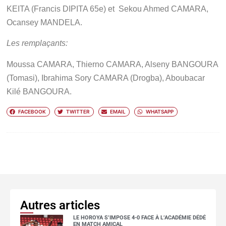
KEITA (Francis DIPITA 65e) et
Sekou Ahmed CAMARA,
Ocansey MANDELA.
Les rempla
ç
ants:
Moussa CAMARA, Thierno CAMARA, Alseny BANGOURA
(Tomasi), Ibrahima Sory CAMARA (Drogba), Aboubacar
Kilé BANGOURA.
FACEBOOK
TWITTER
EMAIL
WHATSAPP
Autres articles
LE HOROYA S’IMPOSE 4-0 FACE À L’ACADÉMIE DÉDÉ
EN MATCH AMICAL