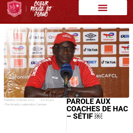
PAROLE AUX
Publié le
13 février 2022
• à
5:45 pm
• Par
Amadou salematou Camara
COACHES DE HAC
– SÉTIF ￼