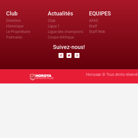
Club
Actualités
EQUIPES
Direction
Club
AFAS
Historique
Ligue 1
Staff
Le Propriètaire
Ligue des champions
Staff Web
Palmares
Coupe d'Afrique
Suivez-nous!
Horoyaac © Tous droits réservé