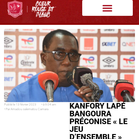
KANFORY LAPÉ
Publié le
13 février 2023
• à
9:04 am
• Par
Amadou salematou Camara
BANGOURA
PRÉCONISE « LE
JEU
D’ENSEMBLE »