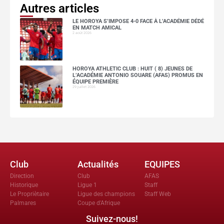
Autres articles
LE HOROYA S’IMPOSE 4-0 FACE À L’ACADÉMIE DÉDÉ
EN MATCH AMICAL
2 août 2026
HOROYA ATHLETIC CLUB : HUIT ( 8) JEUNES DE
L’ACADÉMIE ANTONIO SOUARE (AFAS) PROMUS EN
ÉQUIPE PREMIÈRE
29 juillet 2026
Club
Actualités
EQUIPES
Direction
Club
AFAS
Historique
Ligue 1
Staff
Le Propriètaire
Ligue des champions
Staff Web
Palmares
Coupe d'Afrique
Suivez-nous!