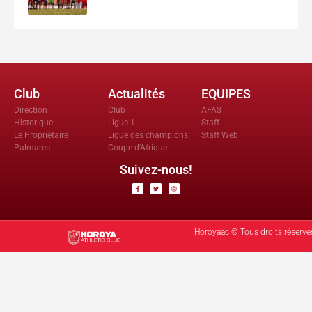
Club
Actualités
EQUIPES
Direction
Club
AFAS
Historique
Ligue 1
Staff
Le Propriètaire
Ligue des champions
Staff Web
Palmares
Coupe d'Afrique
Suivez-nous!
Horoyaac © Tous droits réservé