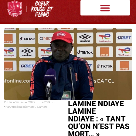
LAMINE NDIAYE
Publié le
26 février 2022
• à
2:29 pm
• Par
Amadou salematou Camara
LAMINE
NDIAYE : « TANT
QU’ON N’EST PAS
MORT… »