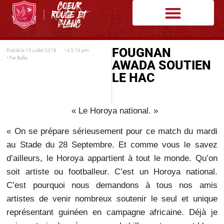
FOUGNAN
Publié le
15 juillet 2018
• à
5:16 pm
• Par
Balla
AWADA SOUTIEN
LE HAC
« Le Horoya national. »
« On se prépare sérieusement pour ce match du mardi
au Stade du 28 Septembre. Et comme vous le savez
d’ailleurs, le Horoya appartient à tout le monde. Qu’on
soit artiste ou footballeur. C’est un Horoya national.
C’est pourquoi nous demandons à tous nos amis
artistes de venir nombreux soutenir le seul et unique
représentant guinéen en campagne africaine. Déjà je