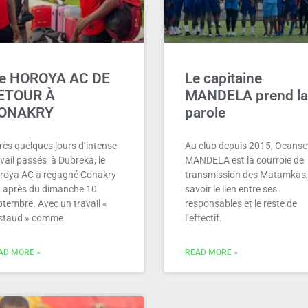
e HOROYA AC DE
Le capitaine
ETOUR À
MANDELA prend la
ONAKRY
parole
rès quelques jours d’intense
Au club depuis 2015, Ocanse
vail passés à Dubreka, le
MANDELA est la courroie de
roya AC a regagné Conakry
transmission des Matamkas,
t après du dimanche 10
savoir le lien entre ses
ptembre. Avec un travail «
responsables et le reste de
staud » comme
l’effectif.
AD MORE »
READ MORE »