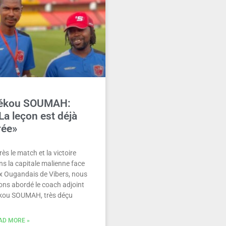
ékou SOUMAH:
La leçon est déjà
rée»
ès le match et la victoire
ns la capitale malienne face
x Ougandais de Vibers, nous
ons abordé le coach adjoint
kou SOUMAH, très déçu
AD MORE »