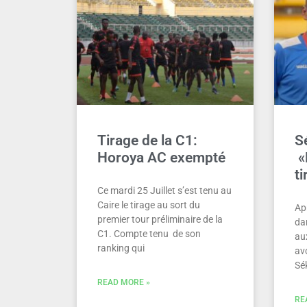
Tirage de la C1:
S
Horoya AC exempté
«
ti
Ce mardi 25 Juillet s’est tenu au
Caire le tirage au sort du
Apr
premier tour préliminaire de la
da
C1. Compte tenu de son
au
ranking qui
av
Sé
READ MORE »
RE