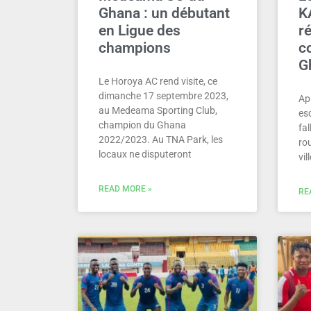
Ghana : un débutant
K
en Ligue des
ré
champions
c
G
Le Horoya AC rend visite, ce
dimanche 17 septembre 2023,
Ap
au Medeama Sporting Club,
esc
champion du Ghana
fal
2022/2023. Au TNA Park, les
ro
locaux ne disputeront
vil
READ MORE »
RE