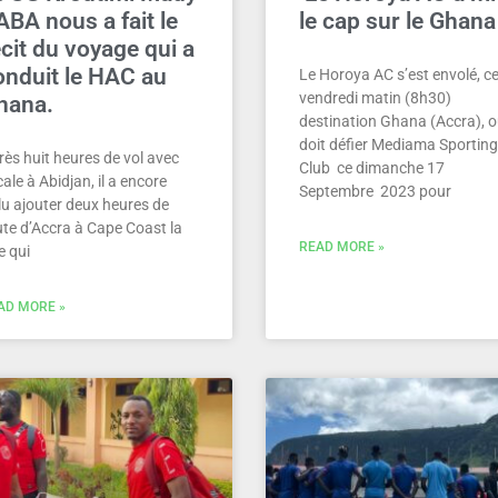
ABA nous a fait le
le cap sur le Ghana
cit du voyage qui a
onduit le HAC au
Le Horoya AC s’est envolé, c
vendredi matin (8h30)
hana.
destination Ghana (Accra), où
doit défier Mediama Sporting
rès huit heures de vol avec
Club ce dimanche 17
ale à Abidjan, il a encore
Septembre 2023 pour
lu ajouter deux heures de
ute d’Accra à Cape Coast la
READ MORE »
le qui
AD MORE »