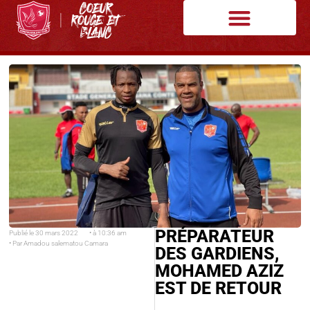
PRÉPARATEUR
Publié le
30 mars 2022
• à
10:36 am
• Par
Amadou salematou Camara
DES GARDIENS,
MOHAMED AZIZ
EST DE RETOUR