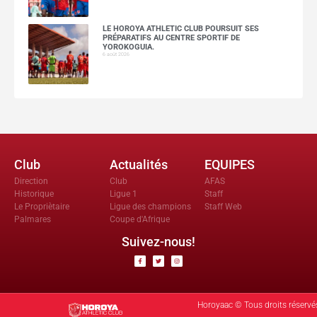
LE HOROYA ATHLETIC CLUB POURSUIT SES
PRÉPARATIFS AU CENTRE SPORTIF DE
YOROKOGUIA.
6 août 2026
Club
Actualités
EQUIPES
Direction
Club
AFAS
Historique
Ligue 1
Staff
Le Propriètaire
Ligue des champions
Staff Web
Palmares
Coupe d'Afrique
Suivez-nous!
Horoyaac © Tous droits réservé