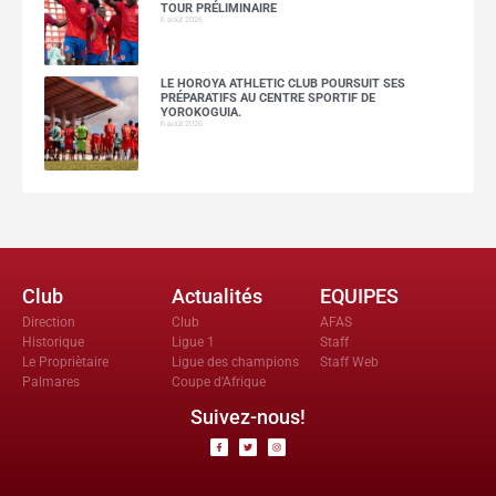
TOUR PRÉLIMINAIRE
6 août 2026
LE HOROYA ATHLETIC CLUB POURSUIT SES
PRÉPARATIFS AU CENTRE SPORTIF DE
YOROKOGUIA.
6 août 2026
Club
Actualités
EQUIPES
Direction
Club
AFAS
Historique
Ligue 1
Staff
Le Propriètaire
Ligue des champions
Staff Web
Palmares
Coupe d'Afrique
Suivez-nous!