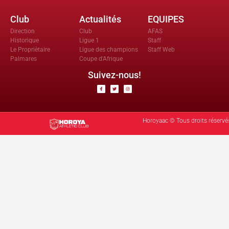
Club
Actualités
EQUIPES
Direction
Club
AFAS
Historique
Ligue 1
Staff
Le Propriètaire
Ligue des champions
Staff Web
Palmares
Coupe d'Afrique
Suivez-nous!
Horoyaac © Tous droits réservé