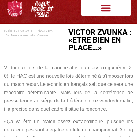
VICTOR ZVUNKA :
Publié le
24 juin 2016
• à
9:13 pm
• Par
Amadou salematou Camara
«ETRE BIEN EN
PLACE…»
Victorieux lors de la manche aller du classico guinéen (2-
0), le HAC est une nouvelle fois déterminé à s’imposer lors
du match retour. Le technicien français sait que ce sera une
rencontre déterminante. Mais lors de la conférence de
presse tenue au siège de la Fédération, ce vendredi matin,
il a précisé dans quel cadre il situe la rencontre.
«Ça va être un match assez extraordinaire, puisque les
deux équipes sont à égalité en tête du championnat. A cinq