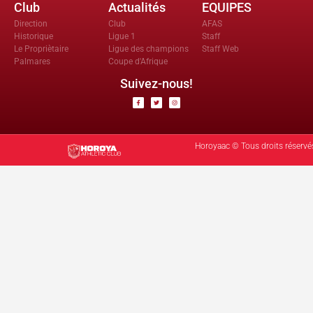
Club
Actualités
EQUIPES
Direction
Club
AFAS
Historique
Ligue 1
Staff
Le Propriètaire
Ligue des champions
Staff Web
Palmares
Coupe d'Afrique
Suivez-nous!
Horoyaac © Tous droits réservé