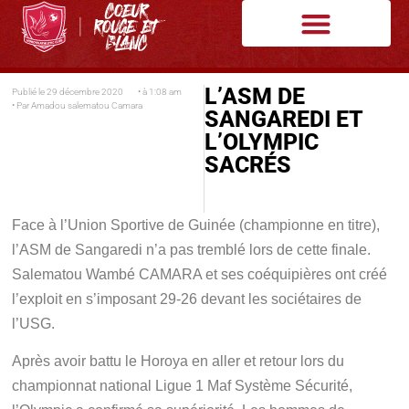
L’ASM DE
Publié le
29 décembre 2020
• à
1:08 am
• Par
Amadou salematou Camara
SANGAREDI ET
L’OLYMPIC
SACRÉS
Face à l’Union Sportive de Guinée (championne en titre),
l’ASM de Sangaredi n’a pas tremblé lors de cette finale.
Salematou Wambé CAMARA et ses coéquipières ont créé
l’exploit en s’imposant 29-26 devant les sociétaires de
l’USG.
Après avoir battu le Horoya en aller et retour lors du
championnat national Ligue 1 Maf Système Sécurité,