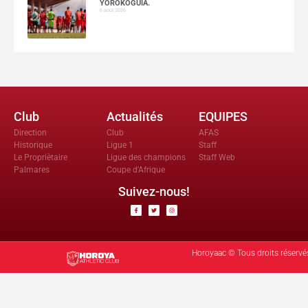
YOROKOGUIA.
6 août 2026
Club
Actualités
EQUIPES
Direction
Club
AFAS
Historique
Ligue 1
Staff
Le Propriètaire
Ligue des champions
Staff Web
Palmares
Coupe d'Afrique
Suivez-nous!
Horoyaac © Tous droits réservé