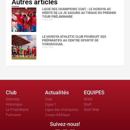
Autres articles
LIGUE DES CHAMPIONS (CAF) : LE HOROYA AC
HÉRITE DE LA JS SAOURA AU TIRAGE DU PREMIER
TOUR PRÉLIMINAIRE
6 août 2026
LE HOROYA ATHLETIC CLUB POURSUIT SES
PRÉPARATIFS AU CENTRE SPORTIF DE
YOROKOGUIA.
6 août 2026
Club
Actualités
EQUIPES
Direction
Club
AFAS
Historique
Ligue 1
Staff
Le Propriètaire
Ligue des champions
Staff Web
Palmares
Coupe d'Afrique
Suivez-nous!