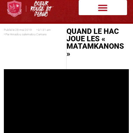
QUAND LE HAC
Publié le
28 mai 2019
• à
1:31 am
• Par
Amadou salematou Camara
JOUE LES «
MATAMKANONS
»