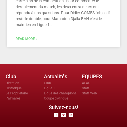
carré d’as de la compétition. Pour commenter le
déroulement du match, les deux entraineurs ont
répondu à nos questions. Pour Didier GOMES l’objectif
reste le doublé, pour Mamadou Djaila BAH c’est le
maintien en Ligue 1…
READ MORE »
Club
Actualités
EQUIPES
Direction
Club
AFAS
Historique
Ligue 1
Staff
Le Propriètaire
Ligue des champions
Staff Web
Palmares
Coupe d'Afrique
Suivez-nous!