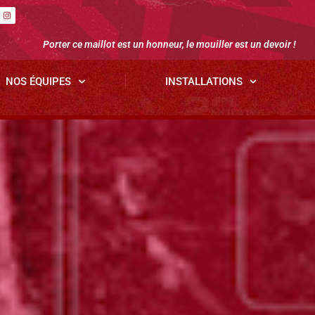
Porter ce maillot est un honneur, le mouiller est un devoir !
NOS ÉQUIPES
INSTALLATIONS