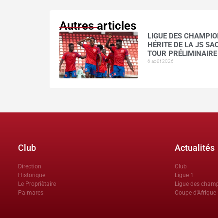
Autres articles
LIGUE DES CHAMPION
HÉRITE DE LA JS S
TOUR PRÉLIMINAIRE
6 août 2026
Club
Actualités
Direction
Club
Historique
Ligue 1
Le Propriètaire
Ligue des cham
Palmares
Coupe d'Afrique