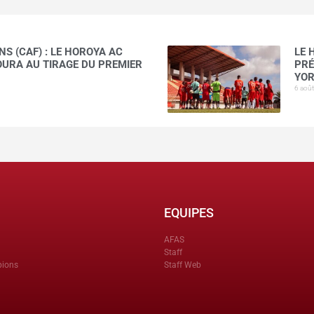
S (CAF) : LE HOROYA AC
LE 
AOURA AU TIRAGE DU PREMIER
PRÉ
YOR
6 aoû
EQUIPES
AFAS
Staff
pions
Staff Web