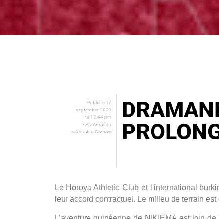
DRAMANE
Publié le
17
septembre 2020
• à
12:44 pm
PROLONG
• Par
Amadou
salematou Camara
Le Horoya Athletic Club et l’international bu
leur accord contractuel. Le milieu de terrain e
L’aventure guinéenne de NIKIEMA est loin de 