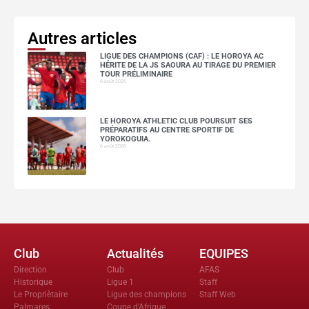
Autres articles
LIGUE DES CHAMPIONS (CAF) : LE HOROYA AC
HÉRITE DE LA JS SAOURA AU TIRAGE DU PREMIER
TOUR PRÉLIMINAIRE
6 août 2026
LE HOROYA ATHLETIC CLUB POURSUIT SES
PRÉPARATIFS AU CENTRE SPORTIF DE
YOROKOGUIA.
6 août 2026
Club
Actualités
EQUIPES
Direction
Club
AFAS
Historique
Ligue 1
Staff
Le Propriètaire
Ligue des champions
Staff Web
Palmares
Coupe d'Afrique