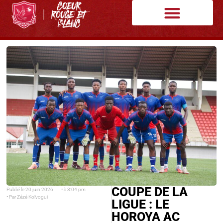
COUPE DE LA
Publié le
20 juin 2026
• à
3:04 pm
• Par
Zézé Koïvogui
LIGUE : LE
HOROYA AC