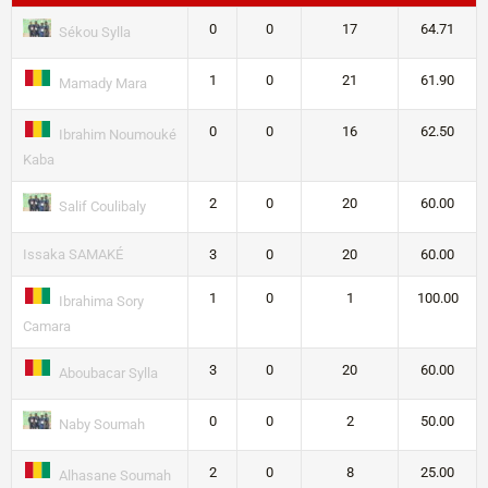
0
0
17
64.71
Sékou Sylla
1
0
21
61.90
Mamady Mara
0
0
16
62.50
Ibrahim Noumouké
Kaba
2
0
20
60.00
Salif Coulibaly
Issaka SAMAKÉ
3
0
20
60.00
1
0
1
100.00
Ibrahima Sory
Camara
3
0
20
60.00
Aboubacar Sylla
0
0
2
50.00
Naby Soumah
2
0
8
25.00
Alhasane Soumah