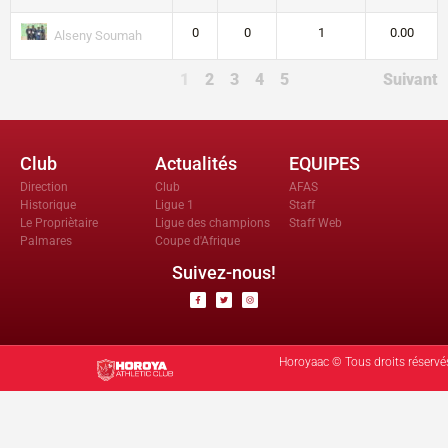
0
0
1
0.00
Alseny Soumah
1
2
3
4
5
Suivant
Club
Actualités
EQUIPES
Direction
Club
AFAS
Historique
Ligue 1
Staff
Le Propriètaire
Ligue des champions
Staff Web
Palmares
Coupe d'Afrique
Suivez-nous!
Horoyaac © Tous droits réservé