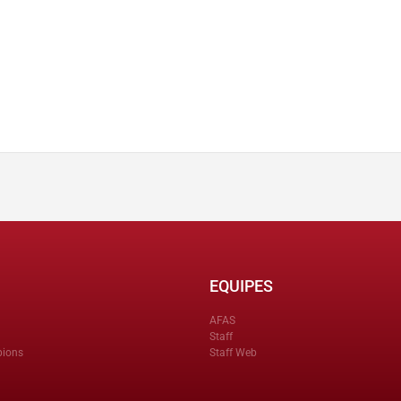
EQUIPES
AFAS
Staff
pions
Staff Web