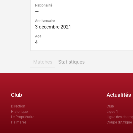
Nationalité
—
Anniversaire
3 décembre 2021
Age
4
Matches
Statistiques
Club
Actualités
Direction
Club
Historique
Ligue 1
Le Propriètaire
Ligue des cham
Palmares
Coupe d'Afrique