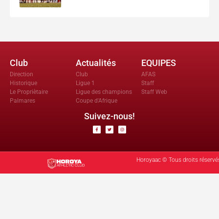
Club
Actualités
EQUIPES
Direction
Club
AFAS
Historique
Ligue 1
Staff
Le Propriètaire
Ligue des champions
Staff Web
Palmares
Coupe d'Afrique
Suivez-nous!
Horoyaac © Tous droits réservé