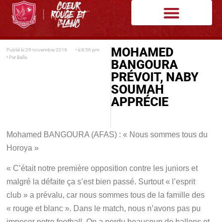
MOHAMED
Publié le
29 novembre 2016
• à
8:56 pm
• Par
Balla
BANGOURA
PRÉVOIT, NABY
SOUMAH
APPRÉCIE
Mohamed BANGOURA (AFAS) : « Nous sommes tous du
Horoya »
« C’était notre première opposition contre les juniors et
malgré la défaite ça s’est bien passé. Surtout « l’esprit
club » a prévalu, car nous sommes tous de la famille des
« rouge et blanc ». Dans le match, nous n’avons pas pu
imposer notre football. On a perdu beaucoup de ballons et