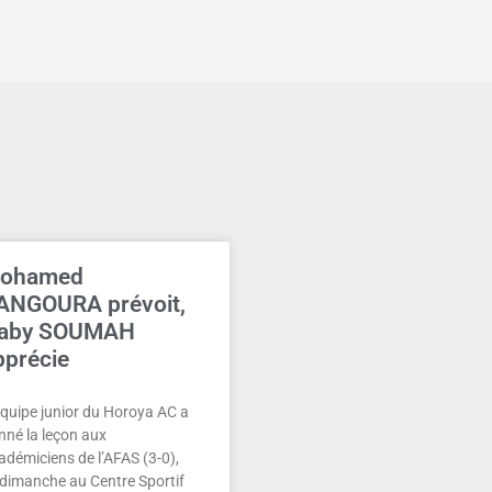
ohamed
ANGOURA prévoit,
aby SOUMAH
pprécie
équipe junior du Horoya AC a
nné la leçon aux
adémiciens de l’AFAS (3-0),
 dimanche au Centre Sportif