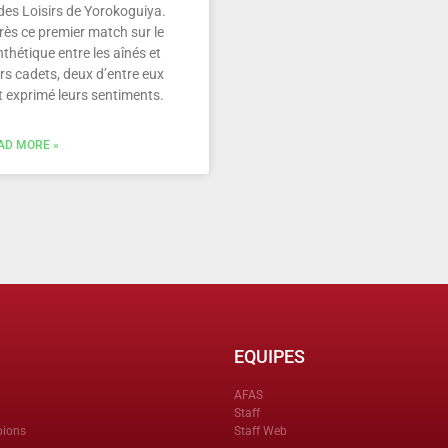
des Loisirs de Yorokoguiya.
rès ce premier match sur le
thétique entre les aînés et
rs cadets, deux d’entre eux
t exprimé leurs sentiments.
AD MORE »
EQUIPES
AFAS
Staff
pions
Staff Web