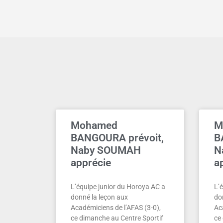
Mohamed
M
BANGOURA prévoit,
B
Naby SOUMAH
N
apprécie
a
L’équipe junior du Horoya AC a
L’
donné la leçon aux
do
Académiciens de l’AFAS (3-0),
Ac
ce dimanche au Centre Sportif
ce