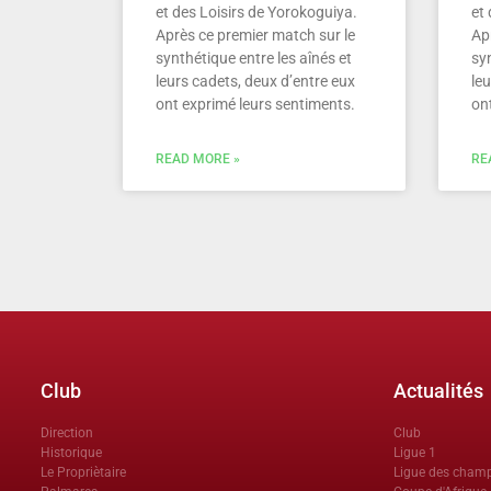
et des Loisirs de Yorokoguiya.
et 
Après ce premier match sur le
Ap
synthétique entre les aînés et
syn
leurs cadets, deux d’entre eux
leu
ont exprimé leurs sentiments.
on
READ MORE »
RE
Club
Actualités
Direction
Club
Historique
Ligue 1
Le Propriètaire
Ligue des cham