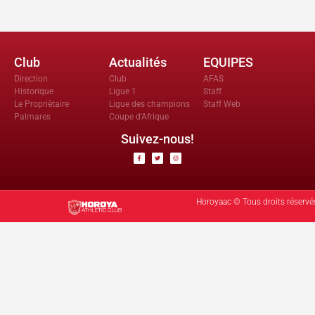
Club
Actualités
EQUIPES
Direction
Club
AFAS
Historique
Ligue 1
Staff
Le Propriètaire
Ligue des champions
Staff Web
Palmares
Coupe d'Afrique
Suivez-nous!
Horoyaac © Tous droits réservé