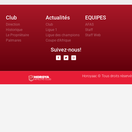
Club
Actualités
EQUIPES
Direction
Club
AFAS
Historique
Ligue 1
Staff
Le Propriètaire
Ligue des champions
Staff Web
Palmares
Coupe d'Afrique
Suivez-nous!
Horoyaac © Tous droits réservé