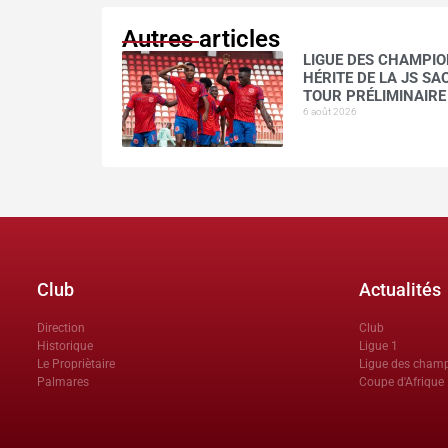
Autres articles
LIGUE DES CHAMPION
HÉRITE DE LA JS S
TOUR PRÉLIMINAIRE
6 août 2026
Club
Actualités
Direction
Club
Historique
Ligue 1
Le Propriètaire
Ligue des cham
Palmares
Coupe d'Afrique