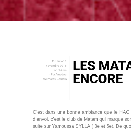
LES MAT
Publié le
11
novembre 2016
• à
1:14 am
ENCORE
• Par
Amadou
salematou Camara
C’est dans une bonne ambiance que le HAC h
d’envoi, c’est le club de Matam qui marque son
suite sur Yamoussa SYLLA ( 3e et 5e). De quoi