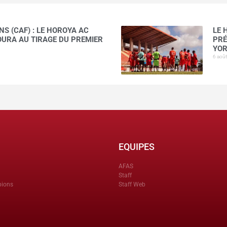
S (CAF) : LE HOROYA AC
LE 
AOURA AU TIRAGE DU PREMIER
PRÉ
YOR
6 aoû
EQUIPES
AFAS
Staff
pions
Staff Web