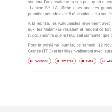
son tour l’adversaire aura son petit quart d’
Lamine SYLLA affiche alors une très grande 
première période avec 8 réalisations et à son 
A la reprise, les Kaloumistes reviennent avec
eux, les Matamkas résistent et rendent ce forci
(32-25) montre que le HAC sait surmonter quelq
Pour la troisième journée, ce samedi 12 Nov
Guinée (TPG) et les filles rivaliseront avec leu
FACEBOOK
TWITTER
EMAIL
WHA