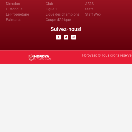
Direction
Club
AFAS
Historique
Ligue 1
Staff
Le Propriètaire
Ligue des champions
Staff Web
Palmares
Coupe d'Afrique
Suivez-nous!
Horoyaac © Tous droits réservé