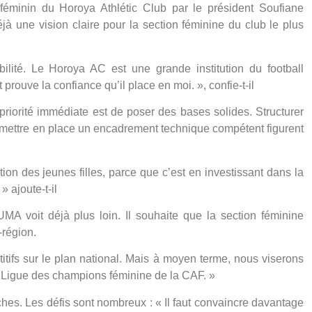
minin du Horoya Athlétic Club par le président Soufiane
e vision claire pour la section féminine du club le plus
lité. Le Horoya AC est une grande institution du football
 prouve la confiance qu’il place en moi. », confie-t-il
priorité immédiate est de poser des bases solides. Structurer
t mettre en place un encadrement technique compétent figurent
tion des jeunes filles, parce que c’est en investissant dans la
 ajoute-t-il
voit déjà plus loin. Il souhaite que la section féminine
région.
étitifs sur le plan national. Mais à moyen terme, nous viserons
la Ligue des champions féminine de la CAF. »
es. Les défis sont nombreux : « Il faut convaincre davantage