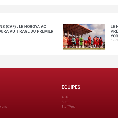
S (CAF) : LE HOROYA AC
LE 
AOURA AU TIRAGE DU PREMIER
PRÉ
YOR
6 aoû
EQUIPES
AFAS
Staff
pions
Staff Web