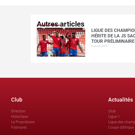
Autres articles
LIGUE DES CHAMPION
HÉRITE DE LA JS S
TOUR PRÉLIMINAIRE
6 août 2026
Club
Actualités
Direction
Club
Historique
Ligue 1
Le Propriètaire
Ligue des cham
Palmares
Coupe d'Afrique