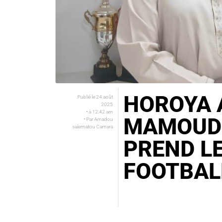
HOROYA A
Publié le
24 août
2025
• à
12:42 am
MAMOUD
• Par
Amadou
salematou Camara
PREND L
FOOTBAL