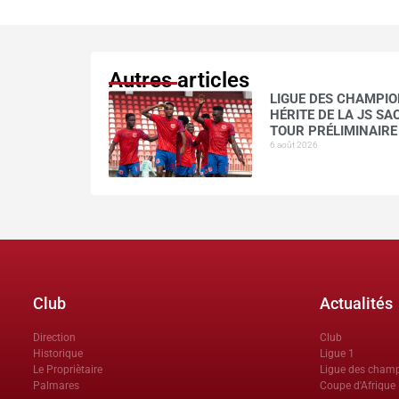
Autres articles
LIGUE DES CHAMPION
HÉRITE DE LA JS S
TOUR PRÉLIMINAIRE
6 août 2026
Club
Actualités
Direction
Club
Historique
Ligue 1
Le Propriètaire
Ligue des cham
Palmares
Coupe d'Afrique