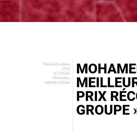
MOHAMED
Publié le
23 octobre
2018
• à
12:03 pm
MEILLEUR
• Par
Amadou
salematou Camara
PRIX RÉ
GROUPE 