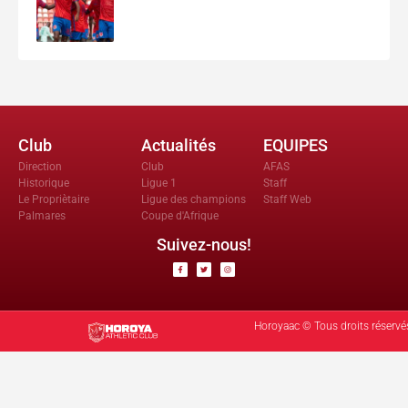
Club
Actualités
EQUIPES
Direction
Club
AFAS
Historique
Ligue 1
Staff
Le Propriètaire
Ligue des champions
Staff Web
Palmares
Coupe d'Afrique
Suivez-nous!
Horoyaac © Tous droits réservé