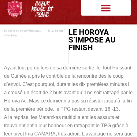
LE HOROYA
Publié le
19 novembre 2020
• à
12:55 am
• Par
Balla
S’IMPOSE AU
FINISH
Ayant tout perdu lors de sa dernière sortie, le Tout Puissant
de Guinée a pris le contrôle de la rencontre dès le coup
d’envoi. C’est pourquoi, durant les dix premières minutes il
a creusé un écart de 2 buts avant qu’il ne soit rattrapé par le
Horoya Ac. Mais ce dernier n’a pas su résister jusqu’à la fin
de la première période, le TPG restant devant: 16 -13.
A la reprise, les Matamkas multipliaient les assauts et
trouvaient enfin leur bonheur en rattrapant le TPG grâce à
leur pivot Ima CAMARA, très adroit. L’avantage ne sera que