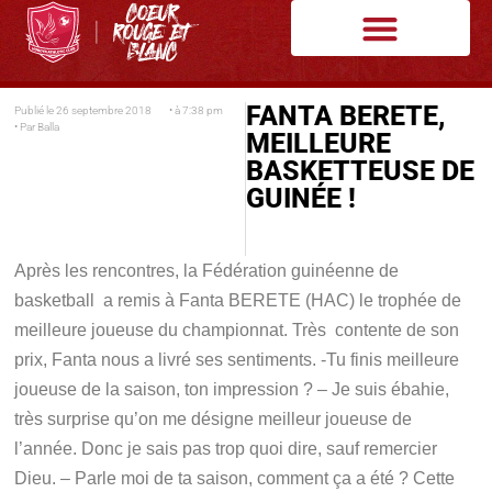
FANTA BERETE,
Publié le
26 septembre 2018
• à
7:38 pm
• Par
Balla
MEILLEURE
BASKETTEUSE DE
GUINÉE !
Après les rencontres, la Fédération guinéenne de
basketball a remis à Fanta BERETE (HAC) le trophée de
meilleure joueuse du championnat. Très contente de son
prix, Fanta nous a livré ses sentiments.
-Tu finis meilleure
joueuse de la saison, ton impression ?
– Je suis ébahie,
très surprise qu’on me désigne meilleur joueuse de
l’année. Donc je sais pas trop quoi dire, sauf remercier
Dieu.
–
Parle moi de ta saison, comment ça a été ?
Cette