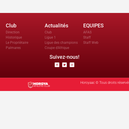
Club
Actualités
EQUIPES
Direction
Club
AFAS
Historique
Ligue 1
Staff
Le Propriètaire
Ligue des champions
Staff Web
Palmares
Coupe d'Afrique
Suivez-nous!
Horoyaac © Tous droits réservé