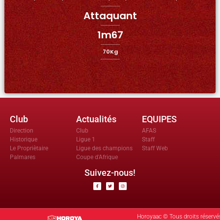
Attaquant
1m67
70Kg
Club
Actualités
EQUIPES
Direction
Club
AFAS
Historique
Ligue 1
Staff
Le Propriètaire
Ligue des champions
Staff Web
Palmares
Coupe d'Afrique
Suivez-nous!
Horoyaac © Tous droits réservé