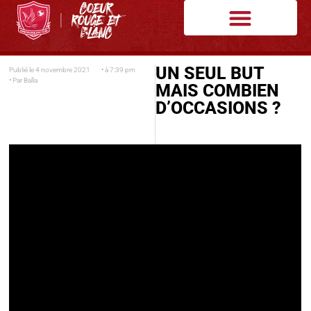
UN SEUL BUT
Publié le
4 novembre 2021
• à
7:39 pm
• Par
Balla
MAIS COMBIEN
D’OCCASIONS ?