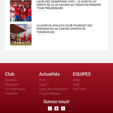
LIGUE DES CHAMPIONS (CAF) : LE HOROYA AC
HÉRITE DE LA JS SAOURA AU TIRAGE DU PREMIER
TOUR PRÉLIMINAIRE
6 août 2026
LE HOROYA ATHLETIC CLUB POURSUIT SES
PRÉPARATIFS AU CENTRE SPORTIF DE
YOROKOGUIA.
6 août 2026
Club
Actualités
EQUIPES
Direction
Club
AFAS
Historique
Ligue 1
Staff
Le Propriètaire
Ligue des champions
Staff Web
Palmares
Coupe d'Afrique
Suivez-nous!