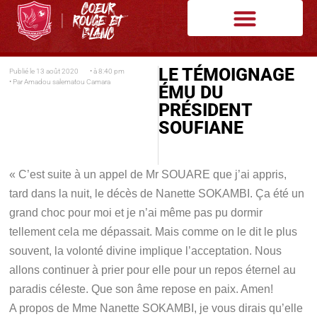
LE TÉMOIGNAGE
Publié le
13 août 2020
• à
8:40 pm
• Par
Amadou salematou Camara
ÉMU DU
PRÉSIDENT
SOUFIANE
« C’est suite à un appel de Mr SOUARE que j’ai appris,
tard dans la nuit, le décès de Nanette SOKAMBI. Ça été un
grand choc pour moi et je n’ai même pas pu dormir
tellement cela me dépassait. Mais comme on le dit le plus
souvent, la volonté divine implique l’acceptation. Nous
allons continuer à prier pour elle pour un repos éternel au
paradis céleste. Que son âme repose en paix. Amen!
A propos de Mme Nanette SOKAMBI, je vous dirais qu’elle