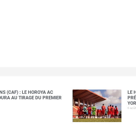
S (CAF) : LE HOROYA AC
LE 
AOURA AU TIRAGE DU PREMIER
PRÉ
YOR
6 aoû