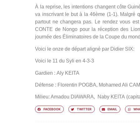
À la reprise, les intentions changent côte Gui
va inscrivant le but à la 46ème (1-1). Malgré 
partout ne changera pas. Le rendez vous es
CONTE de Nongo pour la réception des Lions
journée des Éliminatoires de la Coupe du mon
Voici le onze de départ aligné par Didier SIX:
Voici le 11 du Syli
en 4-3-3
Gardien
: Aly KEITA
Défense
: Florentin POGBA, Mohamed Ali CAM
Milieu
: Amadou DIAWARA, Naby KEITA
(capit
FACEBOOK
TWITTER
EMAIL
WHA