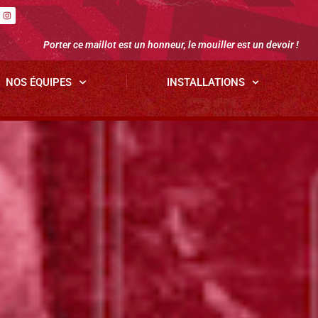
Porter ce maillot est un honneur, le mouiller est un devoir !
NOS ÉQUIPES
INSTALLATIONS