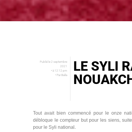
LE SYLI 
Publié le
2 septembre
2021
• à
12:12 pm
NOUAKC
• Par
Balla
Tout avait bien commencé pour le onze nat
débloque le compteur but pour les siens, suit
pour le Syli national.