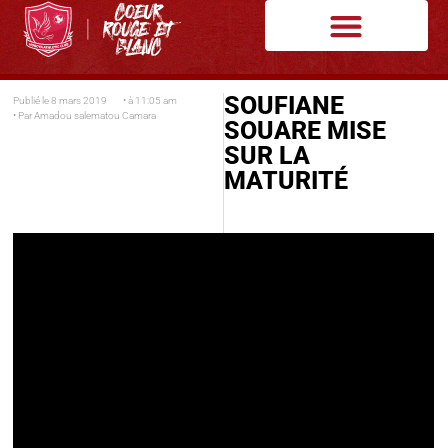
SOUFIANE
Publié le
8 mars 2019
• à
11:05 am
• Par
Amadou salematou Camara
SOUARE MISE
SUR LA
MATURITÉ