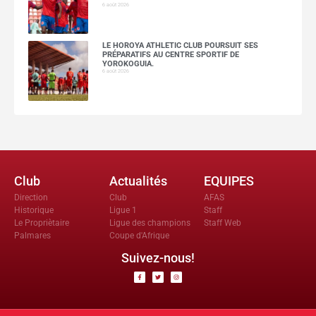
6 août 2026
LE HOROYA ATHLETIC CLUB POURSUIT SES
PRÉPARATIFS AU CENTRE SPORTIF DE
YOROKOGUIA.
6 août 2026
Club
Actualités
EQUIPES
Direction
Club
AFAS
Historique
Ligue 1
Staff
Le Propriètaire
Ligue des champions
Staff Web
Palmares
Coupe d'Afrique
Suivez-nous!